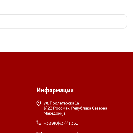
Информации
Со еден клик до сите услуги
ул. Пролетерска 1а
1422 Росоман, Република Северна
Македонија
+389(0)43 441 331