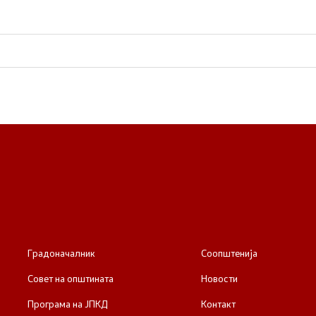
Пријави проблем
Јавни огласи
Завршени јавни огласи
Конкурси
Завршени конкурси
Градоначалник
Соопштенија
Совет на општината
Новости
Програма на ЈПКД
Контакт