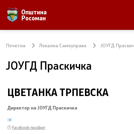
Општина
За Општината
Локална Са
Росоман
Местоположба
Градонача
Населби и населеност
Вработени
Почетна
Локална Самоуправа
ЈОУГД Праски
Аграр
Совет на 
ЈОУГД Праскичка
Природни Богатства
ЈПКД Росо
ООУ Пере
ЦВЕТАНКА ТРПЕВСКА
ЈОУГД Пра
Директор на ЈОУГД Праскичка
📧
ⓕ
Facebook профил