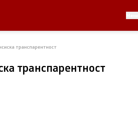
моуправа
Односи со јавност
Мен
лник
Новости
Соопштенија
нсиска транспарентност
општината
Буџет на општината
ска транспарентност
ман - Росоман
Стратегии
 Тошев
Урбанистички проекти
скичка
Службен гласник
Пристап до информации 
јавен карактер