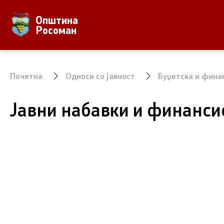
Општина
За Општината
Локална Са
Росоман
Местоположба
Градонача
Населби и населеност
Вработени
Почетна
Односи со јавност
Буџетска и фина
Аграр
Совет на 
Јавни набавки и финанси
Природни Богатства
ЈПКД Росо
ООУ Пере
ЈОУГД Пра