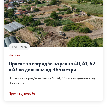
Совет на општината
ЈПКД Росоман - Росоман
ООУ Пере Тошев
ЈОУГД Праскичка
07/08/2026
Односи со јавност
Новости
Проект за изградба на улица 40, 41, 42
Новости
и 43 во должина од 965 метри
Соопштенија
Проект за изградба на улица 40, 41, 42 и 43 во должина од
965 метри
Буџет на општината
Прочитај повеќе
Стратегии