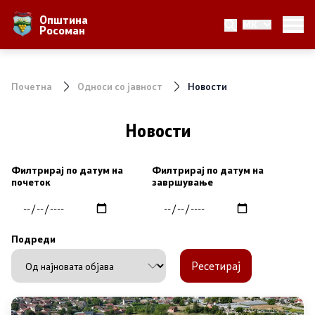
Општина
MK
За Општината
Росоман
Местоположба
Почетна
Односи со јавност
Новости
Населби и населеност
Новости
Аграр
Природни Богатства
Филтрирај по датум на
Филтрирај по датум на
почеток
завршување
Локална Самоуправа
Подреди
Градоначалник
Ресетирај
Вработени