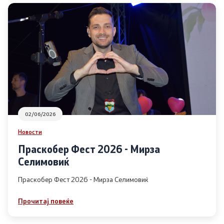
Урбанистички проекти
Службен гласник
Пристап до информации од јавен карактер
Пријави проблем
Јавни огласи
02/06/2026
Новости
Завршени јавни огласи
Праскобер Фест 2026 - Мирза
Селимовиќ
Конкурси
Праскобер Фест 2026 - Мирза Селимовиќ
Завршени конкурси
Прочитај повеќе
Контакт