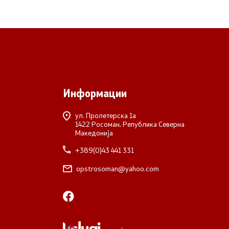
Информации
ул. Пролетерска 1а
1422 Росоман, Република Северна
Македонија
+389(0)43 441 331
opstrosoman@yahoo.com
Со еден клик до сите услуги