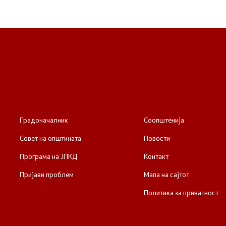
Пријави проблем
Јавни огласи
Завршени јавни огласи
Конкурси
Завршени конкурси
Градоначалник
Соопштенија
Совет на општината
Новости
Програма на ЈПКД
Контакт
Пријави проблем
Мапа на сајтот
Политика за приватност