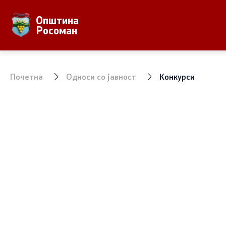
Општина
За Општината
Локална Са
Росоман
Местоположба
Градонача
Населби и населеност
Вработени
Почетна
Односи со јавност
Конкурси
Аграр
Совет на 
Природни Богатства
ЈПКД Росо
ООУ Пере
ЈОУГД Пра