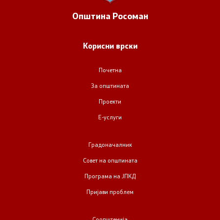
Општина
Росоман
Корисни врски
Почетна
За општината
Проекти
Е-услуги
Градоначалник
Совет на општината
Програма на ЈПКД
Пријави проблем
Соопштенија