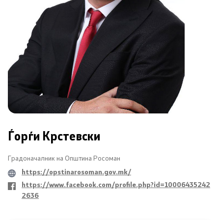
Совет на општината
ЈПКД Росоман - Росоман
ООУ Пере Тошев
ЈОУГД Праскичка
Односи со јавност
Ѓорѓи Крстевски
Новости
Градоначалник на Општина Росоман
Соопштенија
https://opstinarosoman.gov.mk/
Буџет на општината
https://www.facebook.com/profile.php?id=10006435242
2636
Стратегии