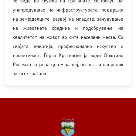
ќе биде во служба на граѓаните, со фокус на:
унапредување на инфраструктурата, поддршка
на земјоделците, развој на младите, зачувување
на животната средина и подобрување на
квалитетот на живот во сите населени места. Со
својата енергија, професионално искуство и
посветеност, Ѓорѓи Крстевски ја води Општина
Росоман со јасна цел – развој, чесност и напредок
за сите граѓани.