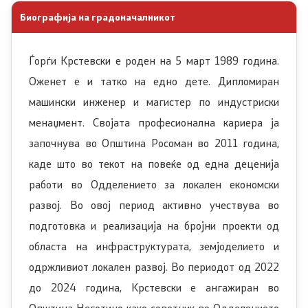
Биографија на градоначалникот
Урбанистички проекти
Службен гласник
Ѓорѓи Крстевски е роден на 5 март 1989 година.
Оженет е и татко на едно дете. Дипломиран
Пристап до информации од јавен карактер
машински инженер и магистер по индустриски
менаџмент. Својата професионална кариера ја
Пријави проблем
започнува во Општина Росоман во 2011 година,
Јавни огласи
каде што во текот на повеќе од една деценија
работи во Одделението за локален економски
Завршени јавни огласи
развој. Во овој период активно учествува во
подготовка и реализација на бројни проекти од
Конкурси
областа на инфраструктурата, земјоделието и
Завршени конкурси
одржливиот локален развој. Во периодот од 2022
до 2024 година, Крстевски е ангажиран во
Контакт
Општина Неготино како советник во Одделението