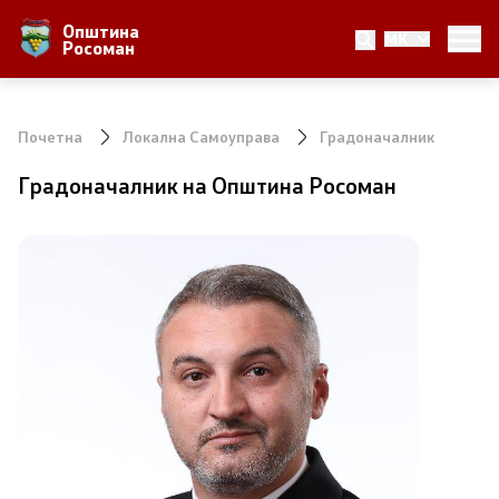
Општина
MK
За Општината
Росоман
Местоположба
Почетна
Локална Самоуправа
Градоначалник
Населби и населеност
Градоначалник на Општина Росоман
Аграр
Природни Богатства
Локална Самоуправа
Градоначалник
Вработени