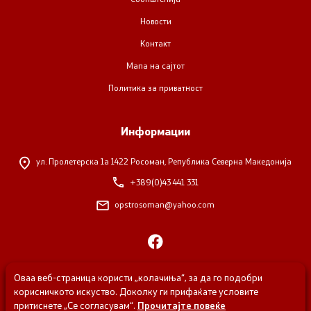
Новости
Контакт
Мапа на сајтот
Политика за приватност
Информации
ул. Пролетерска 1а
1422 Росоман, Република Северна Македонија
+389(0)43 441 331
opstrosoman@yahoo.com
Оваа веб-страница користи „колачиња“, за да го подобри
корисничкото искуство. Доколку ги прифаќате условите
притиснете „Се согласувам“.
Прочитајте повеќе