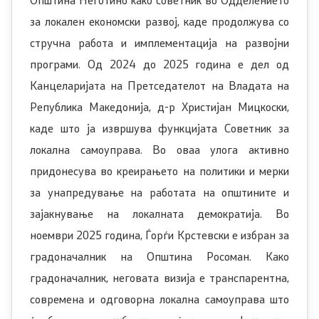
за локален економски развој, каде продолжува со
Контакт
стручна работа и имплементација на развојни
програми. Од 2024 до 2025 година е дел од
Изјава за пристапност
Канцеларијата на Претседателот на Владата на
Република Македонија, д-р Христијан Мицкоски,
каде што ја извршува функцијата Советник за
локална самоуправа. Во оваа улога активно
Со еден клик до сите услуги
придонесува во креирањето на политики и мерки
за унапредување на работата на општините и
зајакнување на локалната демократија. Во
ноември 2025 година, Ѓорѓи Крстевски е избран за
градоначалник на Општина Росоман. Како
градоначалник, неговата визија е транспарентна,
современа и одговорна локална самоуправа што