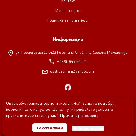
Контакт
Мапа на сајтот
Политика за приватност
Информации
ул. Пролетерска 1а
1422 Росоман, Република Северна Македонија
+389(0)43 441 331
opstrosoman@yahoo.com
Оваа веб-страница користи „колачиња“, за да го подобри
корисничкото искуство. Доколку ги прифаќате условите
притиснете „Се согласувам“.
Прочитајте повеќе
© 2026 Општина Росоман, Сите права задржани
Се согласувам
Не се согласувам
Изработено од
Unlimited Coders