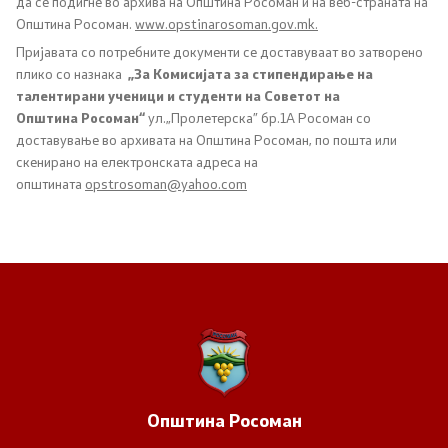
да се подигне во архива на Општина Росоман и на веб-страната на
Општина Росоман.
www
.
opstinarosoman
.
go
v
.
mk
.
Урбанистички проекти
Пријавата со потребните документи се доставуваат во затворено
плико со назнака
„За Комисијата за стипендирање на
Службен гласник
талентирани ученици и студенти на Советот на
Општина
Росоман
“
ул.„Пролетерска” бр.1
А Росоман со
Пристап до информации од јавен карактер
доставување во архивата на Општина Росоман, по пошта или
скенирано на електронската адреса на
Пријави проблем
општината
opstrosoman@yahoo.com
Јавни огласи
Завршени јавни огласи
Конкурси
Завршени конкурси
Општина
Росоман
Контакт