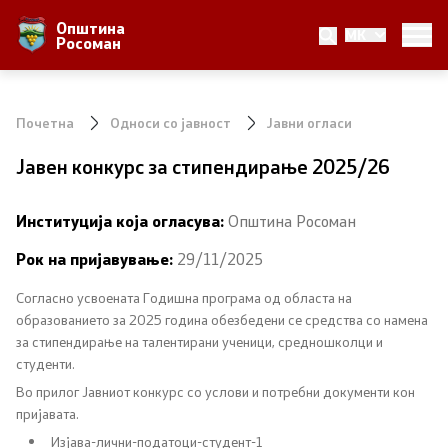
Општина
MK
За Општината
Росоман
Местоположба
Почетна
Односи со јавност
Јавни огласи
Населби и населеност
Јавен конкурс за стипендирање 2025/26
Аграр
Институција која огласува:
Општина Росоман
Природни Богатства
Рок на пријавување:
29/11/2025
Согласно усвоената Годишна програма од областа на
Локална Самоуправа
образованието за 2025 година обезбедени се средства со намена
за стипендирање на талентирани ученици, средношколци и
Градоначалник
студенти.
Во прилог Јавниот конкурс со услови и потребни документи кон
Вработени
пријавата.
Изјава-лични-податоци-студент-1