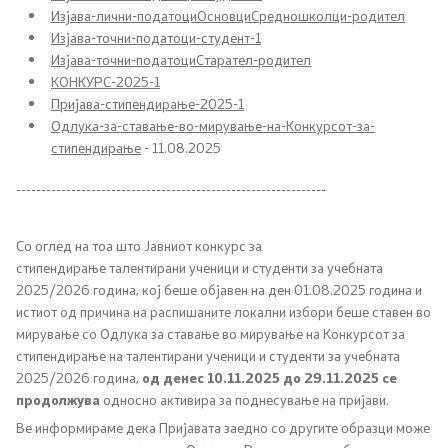
Совет на општината
Изјава-лични-податоциОсновциСредношколци-родител
Изјава-точни-податоци-студент-1
ЈПКД Росоман - Росоман
Изјава-точни-податоциСтарател-родител
КОНКУРС-2025-1
Пријава-стипендирање-2025-1
ООУ Пере Тошев
Одлука-за-ставање-во-мирување-на-Конкурсот-за-
стипендирање
- 11.08.2025
ЈОУГД Праскичка
--------------------------------------------------------------
Односи со јавност
Со оглед на тоа што Јавниот конкурс за
стипендирање талентирани учени
ци и студенти за учебната
Новости
2025/2026 година, кој беше објавен на ден 01.08.2025 година и
истиот од причина на распишаните локални избори беше ставен во
Соопштенија
мирување со Одлука за ставање во мирување на Конкурсот за
стипендирање на талентирани ученици и студенти за учебната
Буџет на општината
2025/2026 година,
од денес 10.11.2025 до
29
.11.2025 се
продолжува
односно активира за поднесување на пријави.
Стратегии
Ве информираме дека Пријавата заедно со другите образци може