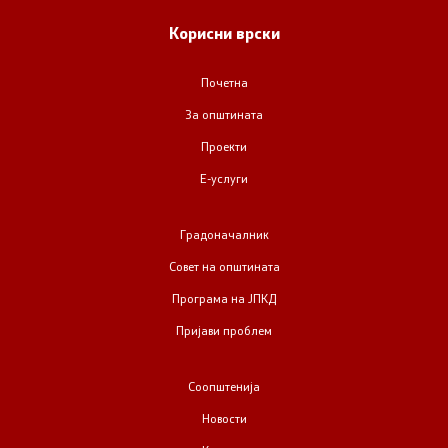
Корисни врски
Контакт
Почетна
Изјава за пристапност
За општината
Проекти
Е-услуги
Со еден клик до сите услуги
Градоначалник
Совет на општината
Програма на ЈПКД
Пријави проблем
Соопштенија
Новости