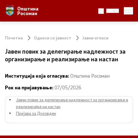
Општина
MK
За Општината
Росоман
Местоположба
Почетна
Односи со јавност
Јавни огласи
Населби и населеност
Јавен повик за делегирање надлежност за
организирање и реализирање на настан
Аграр
Природни Богатства
Институција која огласува:
Општина Росоман
Рок на пријавување:
07/05/2026
Локална Самоуправа
Јавен повик за делегирање надлежност за организирање и
реализирање на настан
Градоначалник
Пријава за Духовден
Вработени