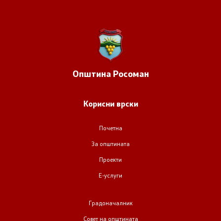
Совет на општината
ЈПКД Росоман - Росоман
ООУ Пере Тошев
Општина
Росоман
ЈОУГД Праскичка
Корисни врски
Односи со јавност
Почетна
Новости
За општината
Проекти
Соопштенија
Е-услуги
Буџет на општината
Градоначалник
Стратегии
Совет на општината