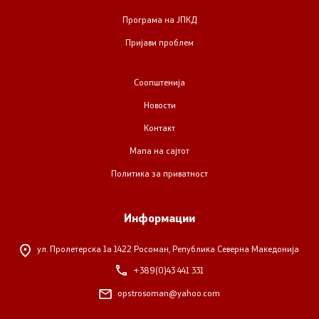
Урбанистички проекти
Програма на ЈПКД
Пријави проблем
Службен гласник
Соопштенија
Пристап до информации од јавен карактер
Новости
Пријави проблем
Контакт
Мапа на сајтот
Јавни огласи
Политика за приватност
Завршени јавни огласи
Информации
Конкурси
ул. Пролетерска 1а
1422 Росоман, Република Северна Македонија
Завршени конкурси
+389(0)43 441 331
opstrosoman@yahoo.com
Контакт