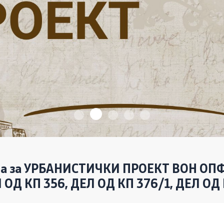
Пријави проблем
Јавни огласи
Завршени јавни огласи
Конкурси
Завршени конкурси
ама за УРБАНИСТИЧКИ ПРОЕКТ ВОН ОП
Д КП 356, ДЕЛ ОД КП 376/1, ДЕЛ ОД К