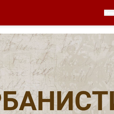
моуправа
Односи со јавност
Мен
лник
Новости
Соопштенија
општината
Буџет на општината
ман - Росоман
Стратегии
 Тошев
Урбанистички проекти
скичка
Службен гласник
Пристап до информации 
јавен карактер