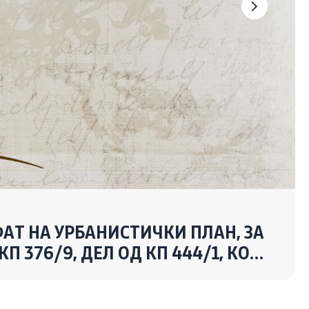
ФАТ НА УРБАНИСТИЧКИ ПЛАН, ЗА
Со еден клик до сите услуги
П 376/9, ДЕЛ ОД КП 444/1, КО