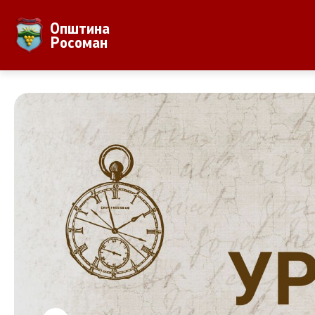
Општина
За Општината
Локална Са
Росоман
Местоположба
Градонача
Населби и населеност
Вработени
Аграр
Совет на 
Природни Богатства
ЈПКД Росо
ООУ Пере
ЈОУГД Пра