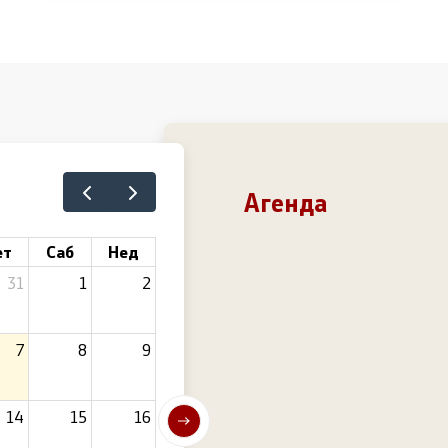
Агенда
ет
Саб
Нед
31
1
2
7
8
9
14
15
16