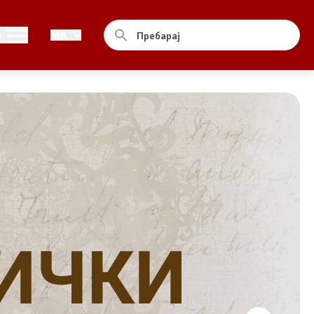
Контакт
и
MK
Контакт
Изјава за пристапност
од