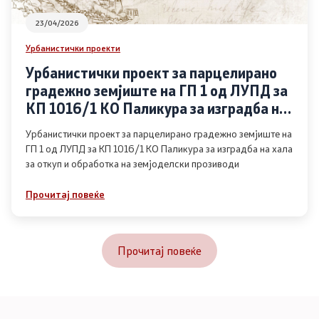
23/04/2026
Урбанистички проекти
Урбанистички проект за парцелирано
градежно земјиште на ГП 1 од ЛУПД за
КП 1016/1 КО Паликура за изградба на
хала за откуп и обработка на
Урбанистички проект за парцелирано градежно земјиште на
земјоделски прозиводи
ГП 1 од ЛУПД за КП 1016/1 КО Паликура за изградба на хала
за откуп и обработка на земјоделски прозиводи
Прочитај повеќе
Прочитај повеќе