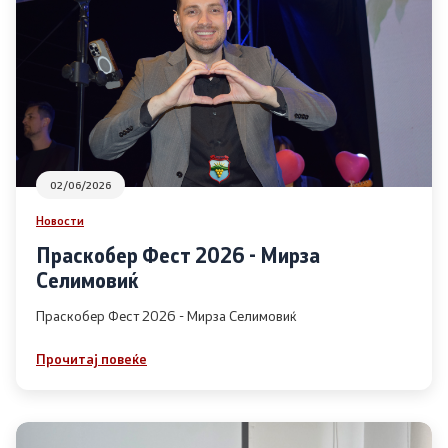
Урбанистички проекти
Службен гласник
Пристап до информации од јавен карактер
Пријави проблем
02/06/2026
Новости
Јавни огласи
Праскобер Фест 2026 - Мирза
Селимовиќ
Завршени јавни огласи
Праскобер Фест 2026 - Мирза Селимовиќ
Конкурси
Прочитај повеќе
Завршени конкурси
Контакт