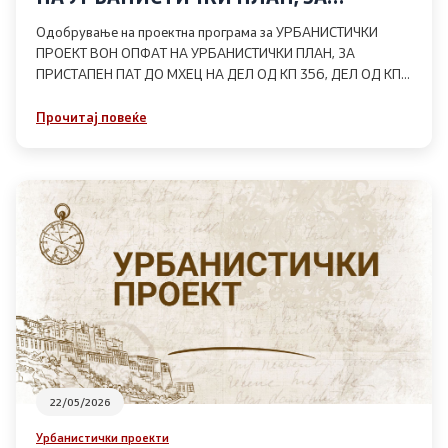
ПРИСТАПЕН ПАТ ДО МХЕЦ НА ДЕЛ ОД
Одобрување на проектна програма за УРБАНИСТИЧКИ
КП 356, ДЕЛ ОД КП 376/1, ДЕЛ ОД КП
ПРОЕКТ ВОН ОПФАТ НА УРБАНИСТИЧКИ ПЛАН, ЗА
376/9, ДЕЛ ОД КП 444/1, КО
ПРИСТАПЕН ПАТ ДО МХЕЦ НА ДЕЛ ОД КП 356, ДЕЛ ОД КП
ТРСТЕНИК, ОПШТИНА РОСОМАН
376/1, ДЕЛ ОД КП 376/9, ДЕЛ ОД КП 444/1, КО ТРСТЕНИК,
ОПШТИНА РОСОМАН
Прочитај повеќе
22/05/2026
Урбанистички проекти