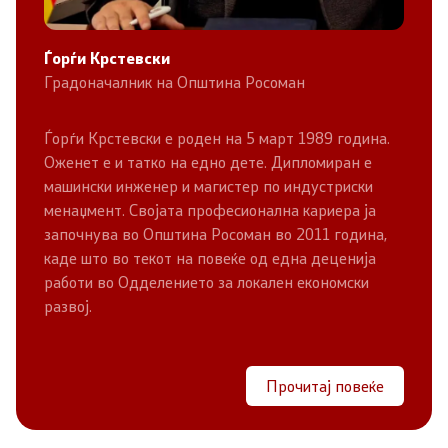
Ѓорѓи Крстевски
Градоначалник на Општина Росоман
Ѓорѓи Крстевски е роден на 5 март 1989 година.
Оженет е и татко на едно дете. Дипломиран е
машински инженер и магистер по индустриски
менаџмент. Својата професионална кариера ја
започнува во Општина Росоман во 2011 година,
каде што во текот на повеќе од една деценија
работи во Одделението за локален економски
развој.
Прочитај повеќе