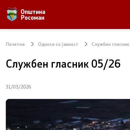
Општина
За Општината
Локална Са
Росоман
Местоположба
Градонача
Населби и населеност
Вработени
Почетна
Односи со јавност
Службен гласник
Аграр
Совет на 
Службен гласник 05/26
Природни Богатства
ЈПКД Росо
ООУ Пере
31/03/2026
ЈОУГД Пра