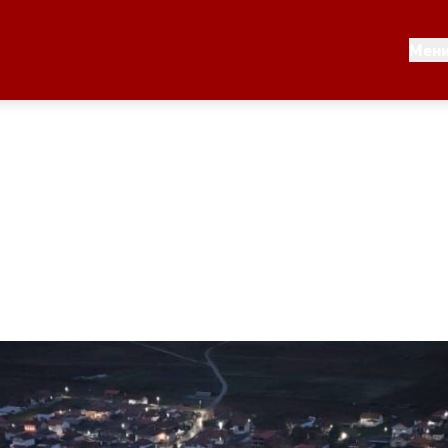
моуправа
Односи со јавност
Мен
лник
Новости
Соопштенија
општината
Буџет на општината
ман - Росоман
Стратегии
 Тошев
Урбанистички проекти
скичка
Службен гласник
Пристап до информации 
јавен карактер