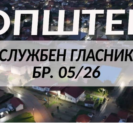
Пријави проблем
Јавни огласи
Завршени јавни огласи
Конкурси
Завршени конкурси