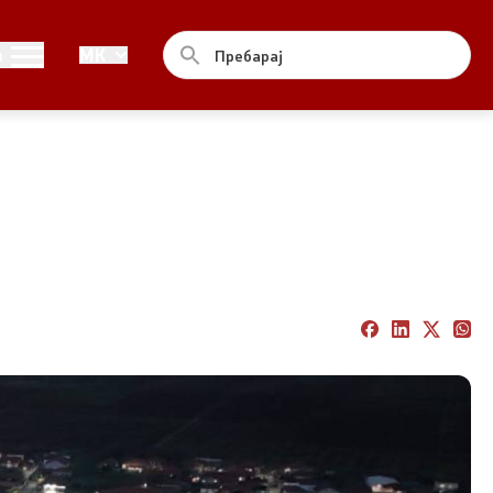
Контакт
и
MK
Контакт
Изјава за пристапност
од