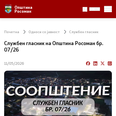
Општина
MK
За Општината
Росоман
Местоположба
Почетна
Односи со јавност
Службен гласник
Населби и населеност
Службен гласник на Општина Росоман бр.
07/26
Аграр
Природни Богатства
11/05/2026
Локална Самоуправа
Градоначалник
Вработени