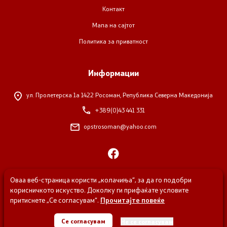
Контакт
Контакт
Мапа на сајтот
Политика за приватност
Изјава за пристапност
Информации
ул. Пролетерска 1а
1422 Росоман, Република Северна Македонија
Со еден клик до сите услуги
+389(0)43 441 331
opstrosoman@yahoo.com
Оваа веб-страница користи „колачиња“, за да го подобри
корисничкото искуство. Доколку ги прифаќате условите
притиснете „Се согласувам“.
Прочитајте повеќе
© 2026 Општина Росоман, Сите права задржани
Се согласувам
Не се согласувам