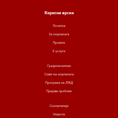
Урбанистички проекти
Корисни врски
Службен гласник
Почетна
Пристап до информации од јавен карактер
За општината
Проекти
Пријави проблем
Е-услуги
Јавни огласи
Градоначалник
Завршени јавни огласи
Совет на општината
Програма на ЈПКД
Конкурси
Пријави проблем
Завршени конкурси
Соопштенија
Новости
Контакт