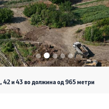
Пријави проблем
Јавни огласи
Завршени јавни огласи
Конкурси
Завршени конкурси
1, 42 и 43 во должина од 965 метри