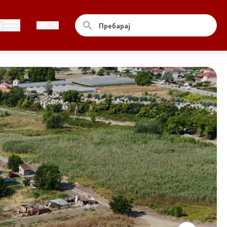
Контакт
и
MK
Контакт
Изјава за пристапност
од