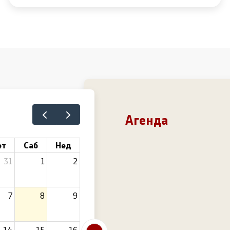
Агенда
ет
Саб
Нед
31
1
2
7
8
9
14
15
16