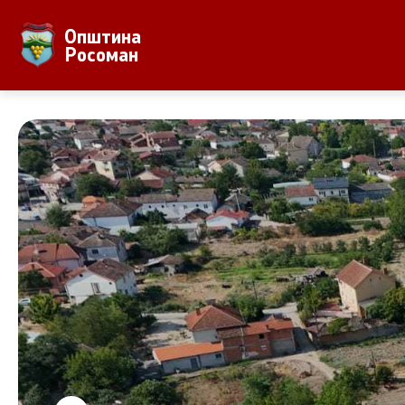
Општина
За Општината
Локална Са
Росоман
Местоположба
Градонача
Населби и населеност
Вработени
Аграр
Совет на 
Природни Богатства
ЈПКД Росо
ООУ Пере
ЈОУГД Пра