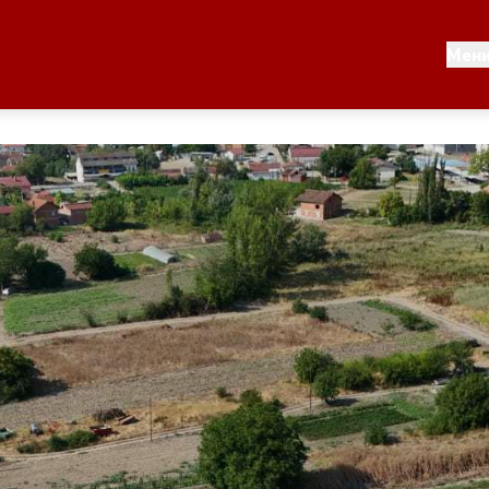
моуправа
Односи со јавност
Мен
лник
Новости
Соопштенија
општината
Буџет на општината
ман - Росоман
Стратегии
 Тошев
Урбанистички проекти
скичка
Службен гласник
Пристап до информации 
јавен карактер