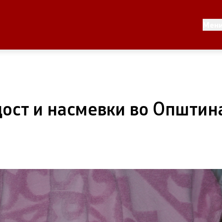
моуправа
Односи со јавност
Мен
лник
Новости
Соопштенија
општината
Буџет на општината
дост и насмевки во Општин
ман - Росоман
Стратегии
 Тошев
Урбанистички проекти
скичка
Службен гласник
Пристап до информации 
јавен карактер