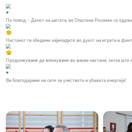
По повод – Денот на шегата, во Општина Росоман се одржа 
Настанот ги обедини најмладите во духот на играта и фанта
Продолжуваме да вложуваме во вакви настани, затоа што н
Ви благодариме на сите за учеството и убавата енергија!