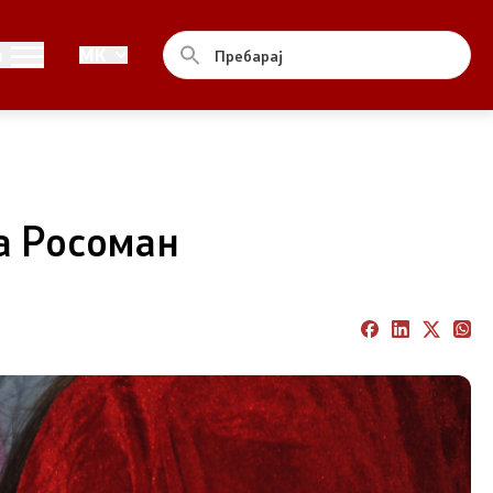
Контакт
и
MK
Контакт
Изјава за пристапност
а Росоман
од