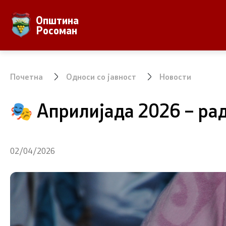
Општина
За Општината
Локална Са
Росоман
Местоположба
Градонача
Населби и населеност
Вработени
Почетна
Односи со јавност
Новости
Аграр
Совет на 
🎭 Априлијада 2026 – ра
Природни Богатства
ЈПКД Росо
ООУ Пере
02/04/2026
ЈОУГД Пра