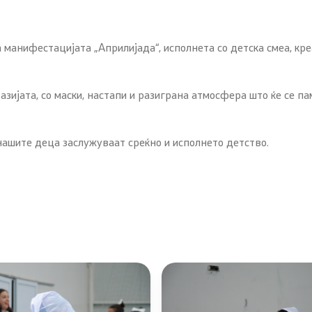
манифестацијата „Априлијада“, исполнета со детска смеа, кре
зијата, со маски, настапи и разиграна атмосфера што ќе се па
ашите деца заслужуваат среќно и исполнето детство.