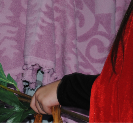
Пријави проблем
Јавни огласи
Завршени јавни огласи
Конкурси
Завршени конкурси