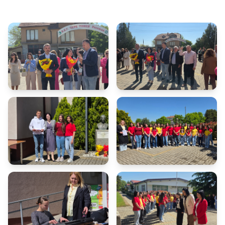
Урбанистички проекти
Службен гласник
Пристап до информации од јавен карактер
Пријави проблем
Јавни огласи
Завршени јавни огласи
Конкурси
Завршени конкурси
Контакт