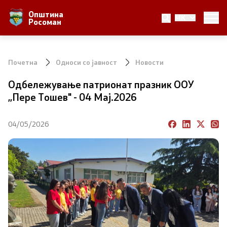
Општина
MK
За Општината
Росоман
Местоположба
Почетна
Односи со јавност
Новости
Населби и населеност
Одбележување патрионат празник ООУ
,,Пере Тошев" - 04 Мај.2026
Аграр
Природни Богатства
04/05/2026
Локална Самоуправа
Градоначалник
Вработени