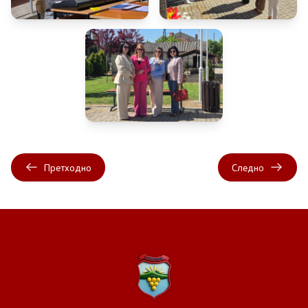
Контакт
Изјава за пристапност
Со еден клик до сите услуги
Претходно
Следно