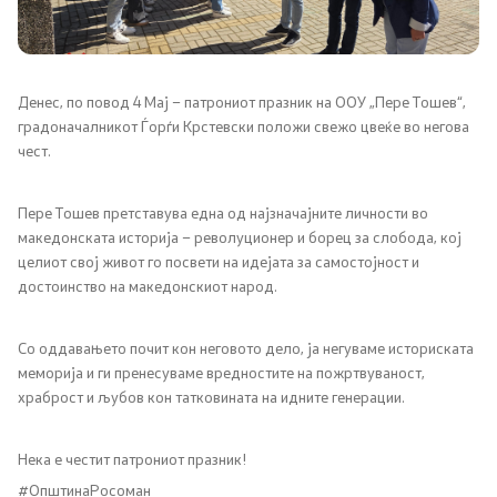
Совет на општината
ЈПКД Росоман - Росоман
Денес, по повод 4 Мај – патрониот празник на ООУ „Пере Тошев“,
ООУ Пере Тошев
градоначалникот Ѓорѓи Крстевски положи свежо цвеќе во негова
чест.
ЈОУГД Праскичка
Пере Тошев претставува една од најзначајните личности во
македонската историја – револуционер и борец за слобода, кој
Односи со јавност
целиот свој живот го посвети на идејата за самостојност и
достоинство на македонскиот народ.
Новости
Со оддавањето почит кон неговото дело, ја негуваме историската
Соопштенија
меморија и ги пренесуваме вредностите на пожртвуваност,
храброст и љубов кон татковината на идните генерации.
Буџет на општината
Нека е честит патрониот празник!
Стратегии
#ОпштинаРосоман